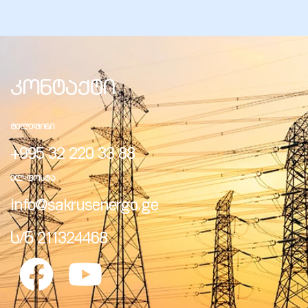
კონტაქტი
ᲢᲔᲚᲔᲤᲘᲜᲘ
+995 32 220 33 88
ᲔᲚ-ᲤᲝᲡᲢᲐ
info@sakrusenergo.ge
ს/ნ 211324468