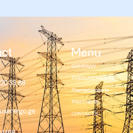
act
Menu
COMPANY
PROCUREMENTS
20 33 88
Planned projects
PARTNERS
usenergo.ge
CONTACTS