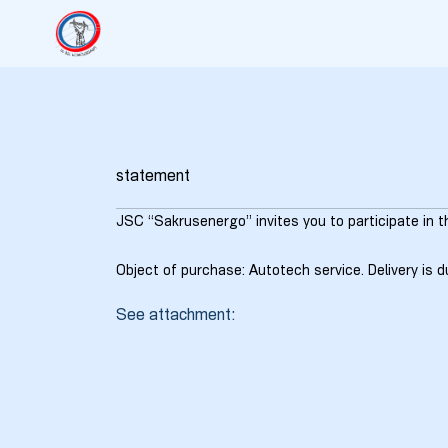
statement
JSC “Sakrusenergo” invites you to participate in t
Object of purchase: Autotech service. Delivery is d
5
See attachment:
6
7
8