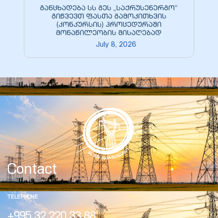
ed
განცხადება სს გეს „საქრუსენერგო“
გიწვევთ ფასთა გამოკითხვის
rgo”
(კონკურსის) პროცედურაში
მონაწილეობის მისაღებად
July 8, 2026
uto &
e
Contact
TELEPHONE
+995 32 220 33 88