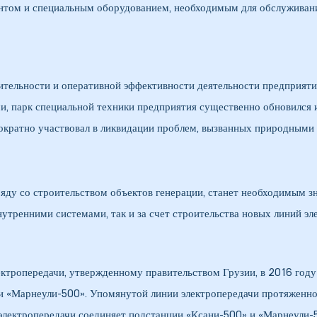
ом и специальным оборудованием, необходимым для обслуживания
ительности и оперативной эффективности деятельности предприяти
и, парк специальной техники предприятия существенно обновился и
нократно участвовал в ликвидации проблем, вызванных природными 
ду со строительством объектов генерации, станет необходимым зна
тренними системами, так и за счет строительства новых линий эле
лектропередачи, утвержденному правительством Грузии, в 2016 год
ии «Марнеули-500». Упомянутой линии электропередачи протяженн
электропередачи соединяет подстанции «Ксани-500» и «Марнеули-