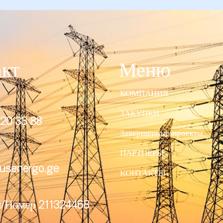
акт
Меню
КОМПАНИЯ
ЗАКУПКИ
20 33 88
Завершенные проекты
ПАРТНЕРЫ
usenergo.ge
КОНТАКТЫ
/Номер 211324468