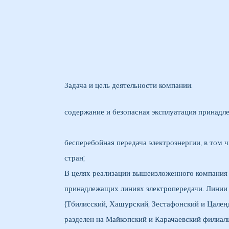
ние
Задача и цель деятельности компании:
содержание и безопасная эксплуатация принадл
0 кВ
бесперебойная передача электроэнергии, в том 
стран;
0 кВ
В целях реализации вышеизложенного компания
принадлежащих линиях электропередачи. Линии 
(Тбилисский, Хашурский, Зестафонский и Цале
0 кВ
разделен на Майкопский и Карачаевский филиал