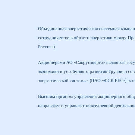
28 гг.
30 гг.
Объединенная энергетическая системная компани
сотрудничестве в области энергетики между Пр
(двойная
Россия»).
Акционерами АО «Сакрусэнерго» являются: гос
рдабани»
экономики и устойчивого развития Грузии, и с
энергетической системы» (ПАО «ФСК ЕЕС»), ко
Высшим органом управления акционерного общес
направляет и управляет повседневной деятельно