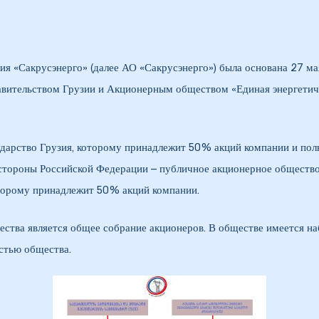
я «Сакрусэнерго» (далее АО «Сакрусэнерго») была основана 27 ма
авительством Грузии и Акционерным обществом «Единая энергетиче
ударство Грузия, которому принадлежит 50% акций компании и по
о стороны Российской Федерации – публичное акционерное общест
торому принадлежит 50% акций компании.
тва является общее собрание акционеров. В обществе имеется на
стью общества.