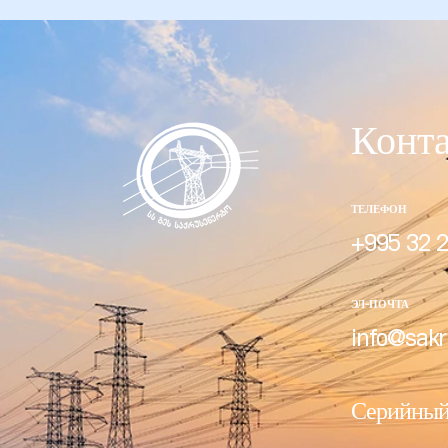
Конт
ТЕЛЕФОН
+995 32 2
ЭЛ-ПОЧТА
info@sakr
Серийный