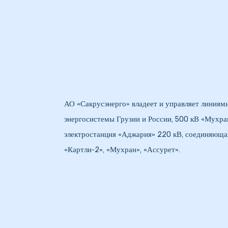
кая
 –
АО «Сакрусэнерго» владеет и управляет линиям
энергосистемы Грузии и России, 500 кВ «Мухран
электростанция «Аджария» 220 кВ, соединяющая
ия
«Картли-2», «Мухран», «Ассурет».