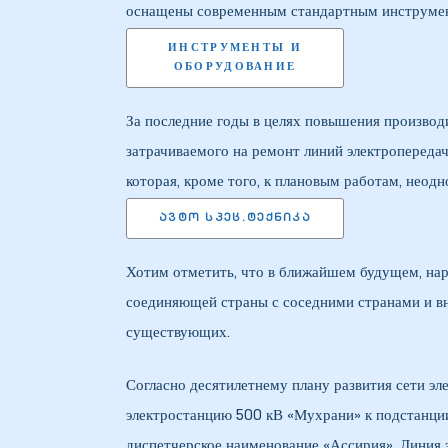
оснащены современным стандартным инструмент
ИНСТРУМЕНТЫ И
ОБОРУДОВАНИЕ
За последние годы в целях повышения производ
затрачиваемого на ремонт линий электропередач
которая, кроме того, к плановым работам, неод
ᲐᲕᲢᲝ ᲡᲞᲔᲪ.ᲢᲔᲥᲜᲘᲙᲐ
Хотим отметить, что в ближайшем будущем, наря
соединяющей страны с соседними странами и вну
существующих.
Согласно десятилетнему плану развития сети э
электростанцию ​​500 кВ «Мухрани» к подстанц
диспетчерское наименование «Ассирия». Линия 