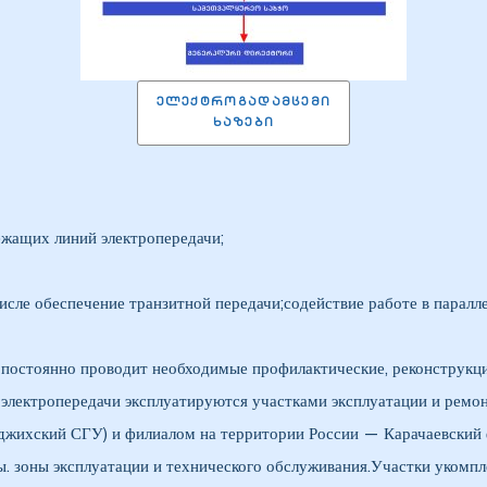
ᲔᲚᲔᲥᲢᲠᲝᲒᲐᲓᲐᲛᲪᲔᲛᲘ
ᲮᲐᲖᲔᲑᲘ
ежащих линий электропередачи;
числе обеспечение транзитной передачи;содействие работе в парал
 постоянно проводит необходимые профилактические, реконструкц
электропередачи эксплуатируются участками эксплуатации и ремо
нджихский СГУ) и филиалом на территории России — Карачаевский
ы. зоны эксплуатации и технического обслуживания.Участки уком