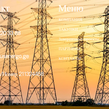
акт
Меню
КОМПАНИЯ
ЗАКУПКИ
20 33 88
Завершенные проекты
ПАРТНЕРЫ
usenergo.ge
КОНТАКТЫ
/Номер 211324468