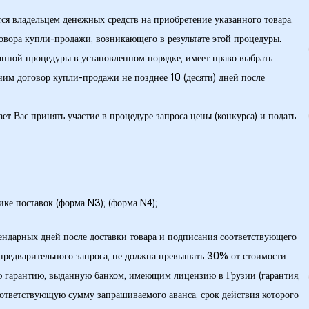
ся владельцем денежных средств на приобретение указанного товара.
говора купли-продажи, возникающего в результате этой процедуры.
занной процедуры в установленном порядке, имеет право выбрать
ним договор купли-продажи не позднее 10 (десяти) дней после
 Вас принять участие в процедуре запроса цены (конкурса) и подать
ике поставок (форма N3); (форма N4);
алендарных дней после доставки товара и подписания соответствующего
е предварительного запроса, не должна превышать 30% от стоимости
ую гарантию, выданную банком, имеющим лицензию в Грузии (гарантия,
оответствующую сумму запрашиваемого аванса, срок действия которого