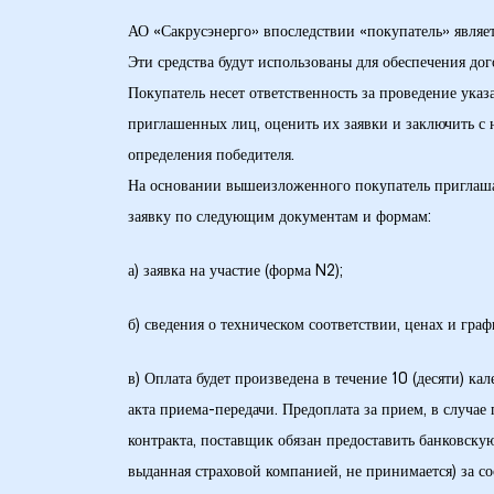
АО «Сакрусэнерго» впоследствии «покупатель» являет
28 гг.
Эти средства будут использованы для обеспечения до
Покупатель несет ответственность за проведение ука
30 гг.
приглашенных лиц, оценить их заявки и заключить с 
(двойная
определения победителя.
На основании вышеизложенного покупатель приглашает
заявку по следующим документам и формам:
рдабани»
а) заявка на участие (форма N2);
б) сведения о техническом соответствии, ценах и граф
в) Оплата будет произведена в течение 10 (десяти) к
акта приема-передачи. Предоплата за прием, в случа
контракта, поставщик обязан предоставить банковск
выданная страховой компанией, не принимается) за с