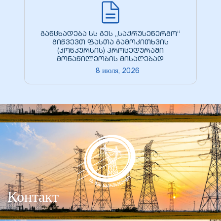
ние
განცხადება სს გეს „საქრუსენერგო“
გიწვევთ ფასთა გამოკითხვის
(კონკურსის) პროცედურაში
მონაწილეობის მისაღებად
8 июля, 2026
0 кВ
0 кВ
Контакт
0 кВ