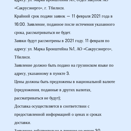
адресу: ул. Марка Бронштейна №1, отдел закупок АО
«Сакрусэнерго», г. Тбилиси.
ние
Крайний срок подачи заявок — 11 февраля 2021 года в
16:00. Заявление, поданное после истечения указанного
срока, рассматриваться не будет.
Заявки будут рассмотрены в 2021 году. 11 февраля по
адресу: ул. Марка Бронштейна №1, АО «Сакрусэнерго»,
Тбилиси.
Заявление должно быть подано на грузинском языке по
адресу, указанному в пункте 3.
0 кВ
Цены должны быть предложены в национальной валюте
(предложения, поданные в других валютах,
рассматриваться не будут);
0 кВ
Доставка осуществляется в соответствии с
предоставленной информацией о ценах и сроках
0 кВ
доставки.