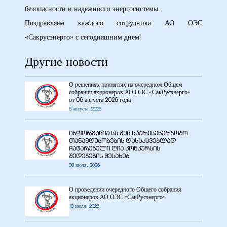
кая
безопасности и надежности энергосистемы.
Поздравляем каждого сотрудника АО ОЭС
«Сакрусэнерго» с сегодняшним днем!
Другие новости
 –
О решениях принятых на очередном Общем
собрании акционеров АО ОЭС «СакРусэнерго»
от 06 августа 2026 года
6 августа, 2026
ინფორმაცია სს გეს საქრუსენერგოშო
ия
თანამდებობების დასაკავებლად
ჩატარებული ღია კონკურსის
შედეგების შესახებ
30 июля, 2026
О проведении очередного Общего собрания
акционеров АО ОЭС «СакРусэнерго»
13 июля, 2026