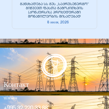
განცხადება სს გეს „საქრუსენერგო“
გიწვევთ ფასთა გამოკითხვის
(კონკურსის) პროცედურაში
ние
მონაწილეობის მისაღებად
8 июля, 2026
0 кВ
0 кВ
Контакт
ТЕЛЕФОН
0 кВ
+995 32 220 33 88