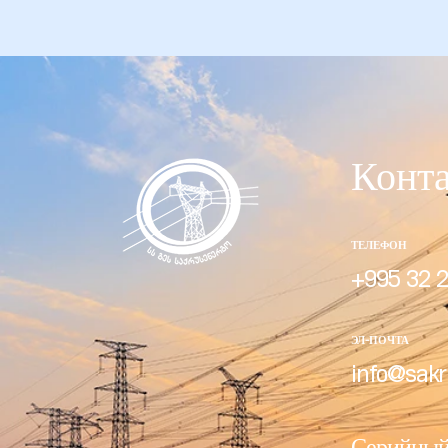
кая
 –
Конт
ТЕЛЕФОН
ия
+995 32 2
ЭЛ-ПОЧТА
info@sakr