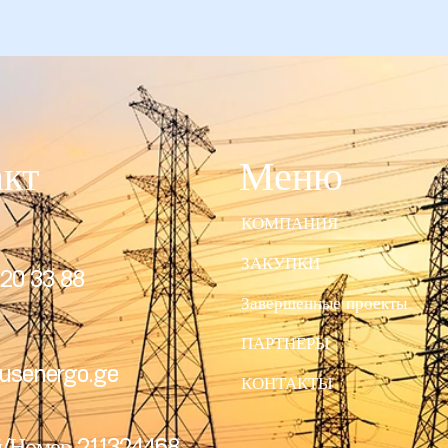
акт
Меню
КОМПАНИЯ
ЗАКУПКИ
20 33 88
Завершенные проекты
ПАРТНЕРЫ
usenergo.ge
КОНТАКТЫ