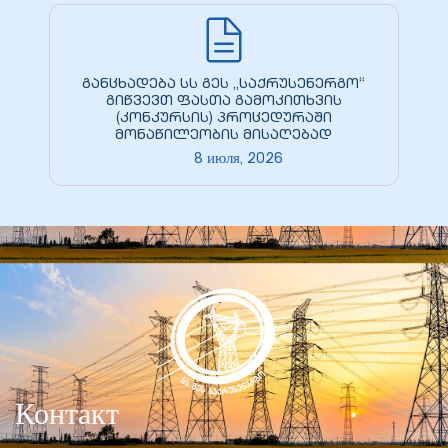
განცხადება სს გეს „საქრუსენერგო“
გიწვევთ ფასთა გამოკითხვის
(კონკურსის) პროცედურაში
მონაწილეობის მისაღებად
8 июля, 2026
Контакт