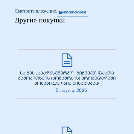
Смотрите вложение:
Announcement
Другие покупки
სს გეს „საქრუსენერგო“ გიწვევთ ფასთა
გამოკითხვის (კონკურსის) პროცედურაში
მონაწილეობის მისაღებად
5 августа, 2026