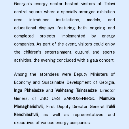
Georgia’s energy sector hosted visitors at Telavi
9
central square, where a specially arranged exhibition
area introduced installations, models, and
0
educational displays featuring both ongoing and
completed projects implemented by energy
companies. As part of the event, visitors could enjoy
the children’s entertainment, cultural and sports
activities, the evening concluded with a gala concert.
ion Line
Among the attendees were Deputy Ministers of
Economy and Sustainable Development of Georgia,
ion Line
Inga Pkhaladze
and
Vakhtang Tsintsadze
, Director
ion Line
General of JSC UES SAKRUSENERGO
Mamuka
Menagharishvili
, First Deputy Director General
Irakli
smission
Kenchiashvili
, as well as representatives and
executives of various energy companies.