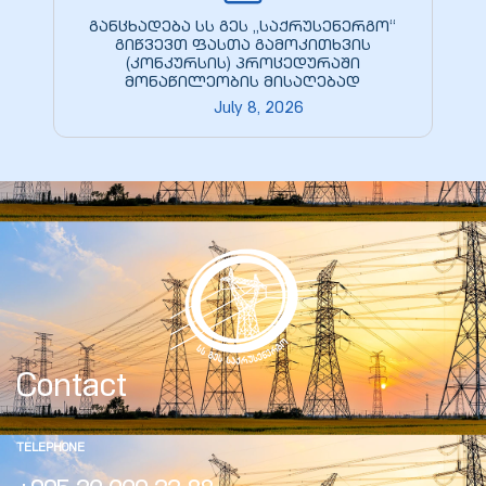
ed
განცხადება სს გეს „საქრუსენერგო“
გიწვევთ ფასთა გამოკითხვის
rgo”
(კონკურსის) პროცედურაში
მონაწილეობის მისაღებად
uto &
July 8, 2026
e
Contact
TELEPHONE