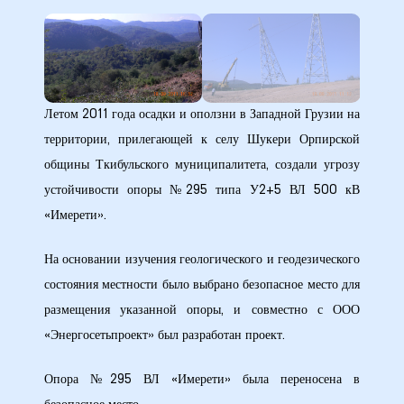
28 гг.
30 гг.
Летом 2011 года осадки и оползни в Западной Грузии на
(двойная
территории, прилегающей к селу Шукери Орпирской
общины Ткибульского муниципалитета, создали угрозу
устойчивости опоры №295 типа У2+5 ВЛ 500 кВ
рдабани»
«Имерети».
На основании изучения геологического и геодезического
состояния местности было выбрано безопасное место для
размещения указанной опоры, и совместно с ООО
«Энергосетьпроект» был разработан проект.
Опора №295 ВЛ «Имерети» была переносена в