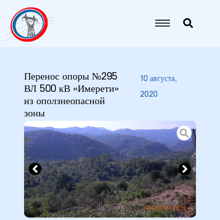
Перенос опоры №295
10 августа,
ВЛ 500 кВ «Имерети»
2020
из оползнеопасной
зоны
9
5 гг.
26 гг.
27 гг.