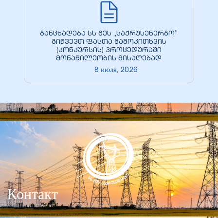
ние
განცხადება სს გეს „საქრუსენერგო“
გიწვევთ ფასთა გამოკითხვის
(კონკურსის) პროცედურაში
მონაწილეობის მისაღებად
8 июля, 2026
0 кВ
0 кВ
Контакт
0 кВ