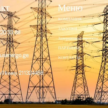
акт
Меню
КОМПАНИЯ
ЗАКУПКИ
20 33 88
Завершенные проекты
ПАРТНЕРЫ
usenergo.ge
КОНТАКТЫ
/Номер 211324468