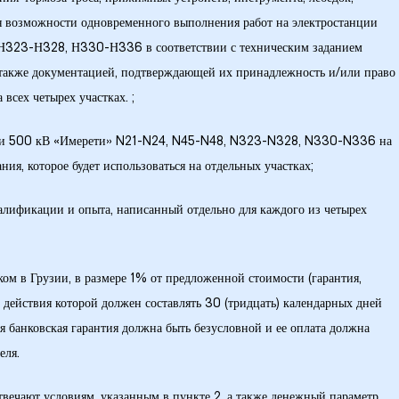
я возможности одновременного выполнения работ на электростанции
Н323-Н328, Н330-Н336 в соответствии с техническим заданием
 а также документацией, подтверждающей их принадлежность и/или право
всех четырех участках. ;
рами 500 кВ «Имерети» N21-N24, N45-N48, N323-N328, N330-N336 на
ния, которое будет использоваться на отдельных участках;
квалификации и опыта, написанный отдельно для каждого из четырех
ом в Грузии, в размере 1% от предложенной стоимости (гарантия,
 действия которой должен составлять 30 (тридцать) календарных дней
я банковская гарантия должна быть безусловной и ее оплата должна
еля.
отвечают условиям, указанным в пункте 2, а также денежный параметр,