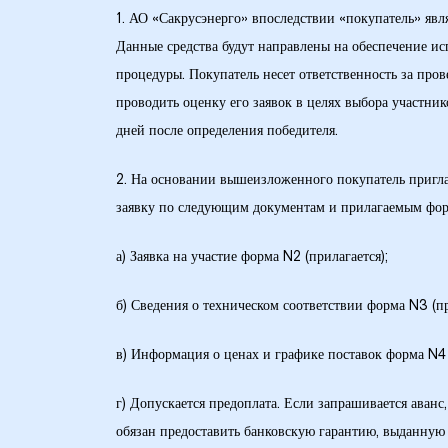
1. АО «Сакрусэнерго» впоследствии «покупатель» явл
28 гг.
Данные средства будут направлены на обеспечение ис
процедуры. Покупатель несет ответственность за про
30 гг.
проводить оценку его заявок в целях выбора участни
дней после определения победителя.
(двойная
2. На основании вышеизложенного покупатель приглаш
заявку по следующим документам и прилагаемым фо
рдабани»
а) Заявка на участие форма N2 (прилагается);
б) Сведения о техническом соответствии форма N3 (пр
в) Информация о ценах и графике поставок форма N4 
г) Допускается предоплата. Если запрашивается аван
обязан предоставить банковскую гарантию, выданную