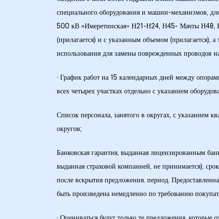
специального оборудования и машин-механизмов, дл
ние
500 кВ «Имеретинская» Н21-Н24, Н45- Мачты Н48, 
(прилагается) и с указанным объемом (прилагается),
использования для замены поврежденных проводов на 
· График работ на 15 календарных дней между опо
всех четырех участках отдельно с указанием оборудова
Список персонала, занятого в округах, с указанием 
0 кВ
округов;
Банковская гарантия, выданная лицензированным банк
0 кВ
выданная страховой компанией, не принимается), срок
после вскрытия предложения. период. Предоставленна
быть произведена немедленно по требованию покупат
0 кВ
· Оцениваться будут только те предложения, которые 