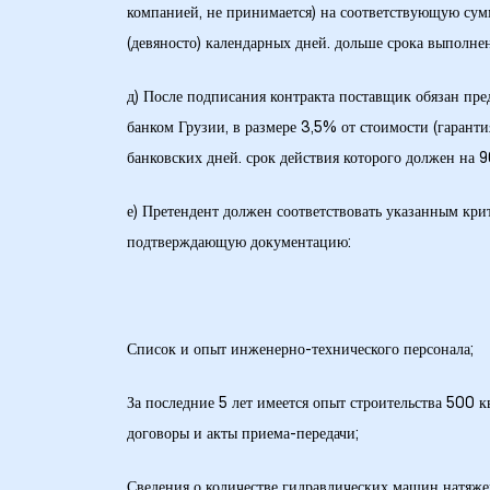
кая
компанией, не принимается) на соответствующую сумм
(девяносто) календарных дней. дольше срока выполне
д) После подписания контракта поставщик обязан пр
банком Грузии, в размере 3,5% от стоимости (гарантия
 –
банковских дней. срок действия которого должен на 
е) Претендент должен соответствовать указанным кр
подтверждающую документацию:
ия
Список и опыт инженерно-технического персонала;
За последние 5 лет имеется опыт строительства 500
договоры и акты приема-передачи;
Сведения о количестве гидравлических машин натяжен