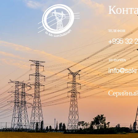
Конт
ТЕЛЕФОН
+995 32 2
ЭЛ-ПОЧТА
info@sakr
Серийный