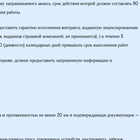
у запрашиваемого аванса, срок действия которой должен составлять 90
ния работы.
едоставить гарантию исполнения контракта, выданную лицензированным
, выданная страховой компанией, не принимается). ) в течение 5
90 (девяносто) календарных дней превышать срок выполнения работ.
итериям, должен предоставить запрошенную информацию и
 кв.м протяженностью не менее 20 км и подтверждающая документация —
ия-тормоза троса, прижимных устройств, инструмента, лебедок,