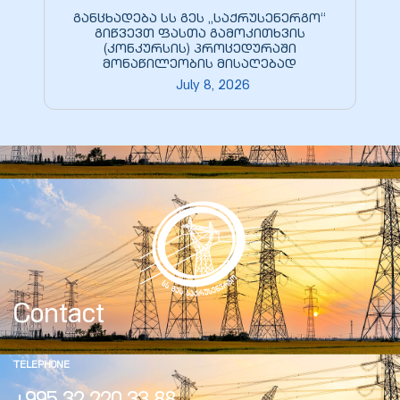
ed
განცხადება სს გეს „საქრუსენერგო“
გიწვევთ ფასთა გამოკითხვის
rgo”
(კონკურსის) პროცედურაში
მონაწილეობის მისაღებად
July 8, 2026
uto &
e
Contact
TELEPHONE