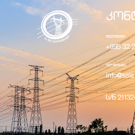
კონ
ᲢᲔᲚᲔᲤᲘᲜᲘ
ელი“
+995 32 2
ნდა –
ᲔᲚ-ᲤᲝᲡᲢᲐ
info@sakr
ს/ნ 2113