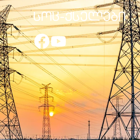
სოც-ქსელები