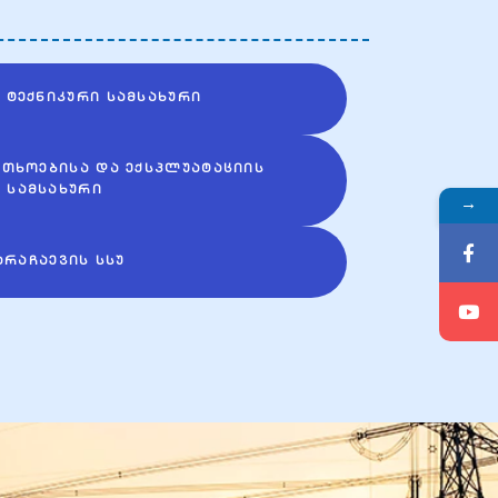
 ᲢᲔᲥᲜᲘᲙᲣᲠᲘ ᲡᲐᲛᲡᲐᲮᲣᲠᲘ
ᲠᲗᲮᲝᲔᲑᲘᲡᲐ ᲓᲐ ᲔᲥᲡᲞᲚᲣᲐᲢᲐᲪᲘᲘᲡ
ᲡᲐᲛᲡᲐᲮᲣᲠᲘ
→
ᲐᲠᲐᲩᲐᲔᲕᲘᲡ ᲡᲡᲣ