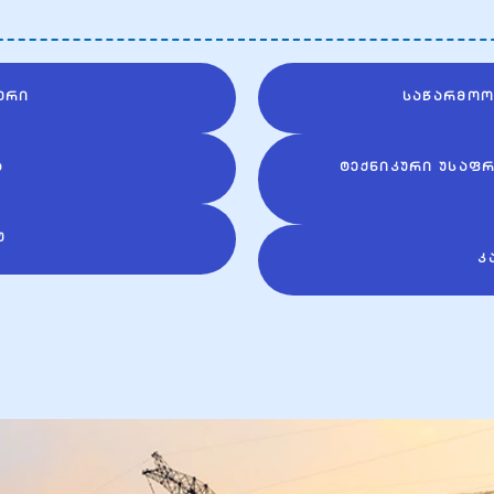
ᲔᲠᲘ
ᲡᲐᲬᲐᲠᲛᲝᲝ
Ა
ᲢᲔᲥᲜᲘᲙᲣᲠᲘ ᲣᲡᲐᲤ
Უ
Კ