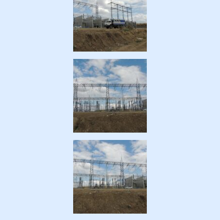
ელი“
ნდა –