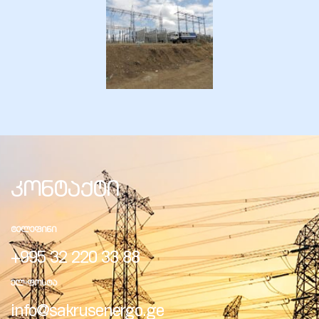
კონტაქტი
ᲢᲔᲚᲔᲤᲘᲜᲘ
+995 32 220 33 88
ᲔᲚ-ᲤᲝᲡᲢᲐ
info@sakrusenergo.ge