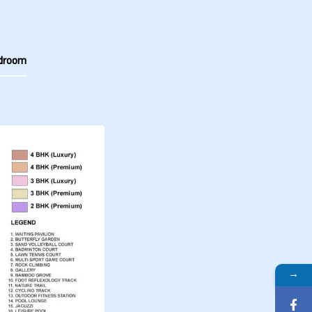
droom
→