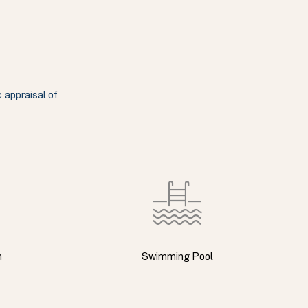
c appraisal of
m
Swimming Pool