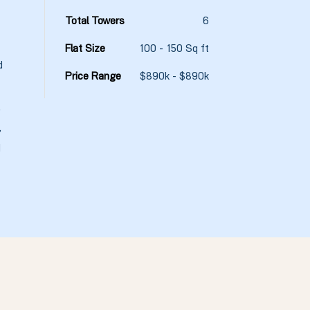
Total Towers
6
Flat Size
100 - 150 Sq ft
d
Price Range
$890k - $890k
,
,
d