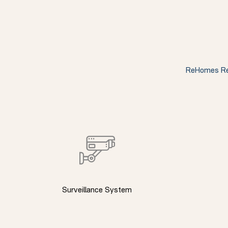
ელი“
ReHomes Realt
ნდა –
Surveillance System