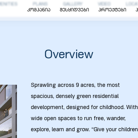
ENITIES
PLANS
GALLERY
VIDEO
LOCA
კომპანია
შესყიდვები
პროექტები
Overview
Sprawling across 9 acres, the most
spacious, densely green residential
development, designed for childhood. With
wide open spaces to run free, wander,
explore, learn and grow. “Give your children