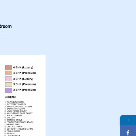
droom
→