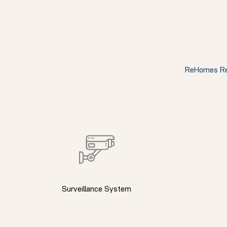
ელი“
ReHomes Realt
ნდა –
Surveillance System