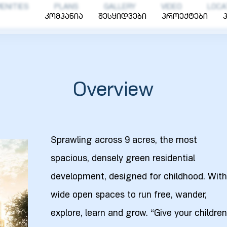
ENITIES
PLANS
GALLERY
VIDEO
LOCA
კომპანია
შესყიდვები
პროექტები
Overview
Sprawling across 9 acres, the most
spacious, densely green residential
development, designed for childhood. With
wide open spaces to run free, wander,
explore, learn and grow. “Give your children