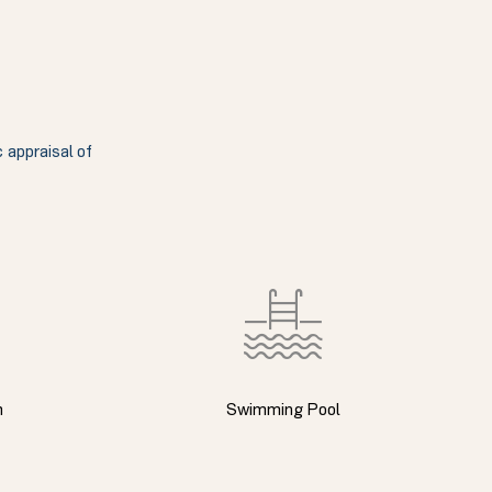
c appraisal of
m
Swimming Pool