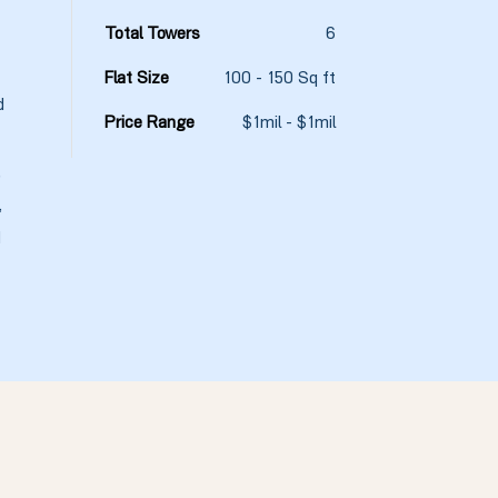
Total Towers
6
Flat Size
100 - 150 Sq ft
d
Price Range
$1mil - $1mil
,
,
d