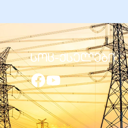
სოც-ქსელები