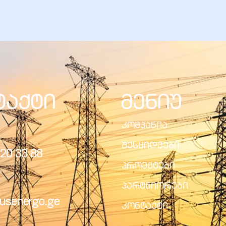
ტაქტი
მენიუ
კომპანია
შესყიდვები
20 33 88
პროექტები
პარტნიორები
usenergo.ge
კონტაქტი