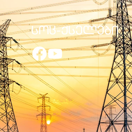
სოც-ქსელები