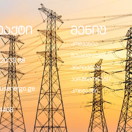
ტაქტი
მენიუ
კომპანია
შესყიდვები
20 33 88
პროექტები
პარტნიორები
usenergo.ge
კონტაქტი
24468