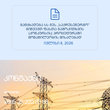
განცხადება სს გეს „საქრუსენერგო“
გიწვევთ ფასთა გამოკითხვის
(კონკურსის) პროცედურაში
მონაწილეობის მისაღებად
ივლისი 8, 2026
კონტაქტი
ᲢᲔᲚᲔᲤᲘᲜᲘ
+995 32 220 33 88