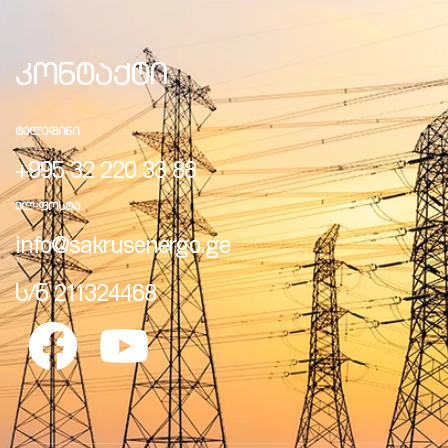
კონტაქტი
ᲢᲔᲚᲔᲤᲘᲜᲘ
+995 32 220 33 88
ᲔᲚ-ᲤᲝᲡᲢᲐ
info@sakrusenergo.ge
ს/ნ 211324468