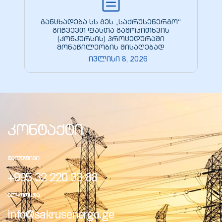
განცხადება სს გეს „საქრუსენერგო“
გიწვევთ ფასთა გამოკითხვის
(კონკურსის) პროცედურაში
მონაწილეობის მისაღებად
ივლისი 8, 2026
კონტაქტი
ᲢᲔᲚᲔᲤᲘᲜᲘ
+995 32 220 33 88
ᲔᲚ-ᲤᲝᲡᲢᲐ
info@sakrusenergo.ge