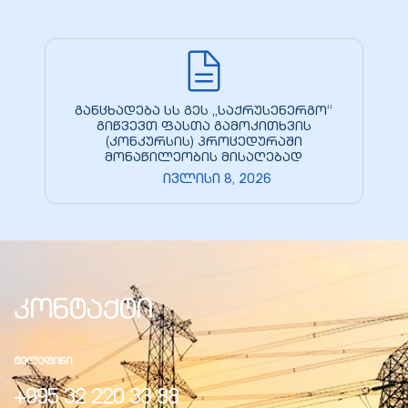
განცხადება სს გეს „საქრუსენერგო“
გიწვევთ ფასთა გამოკითხვის
(კონკურსის) პროცედურაში
მონაწილეობის მისაღებად
ივლისი 8, 2026
კონტაქტი
ᲢᲔᲚᲔᲤᲘᲜᲘ
+995 32 220 33 88