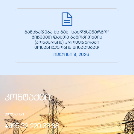
განცხადება სს გეს „საქრუსენერგო“
გიწვევთ ფასთა გამოკითხვის
(კონკურსის) პროცედურაში
მონაწილეობის მისაღებად
ივლისი 8, 2026
კონტაქტი
ᲢᲔᲚᲔᲤᲘᲜᲘ
+995 32 220 33 88