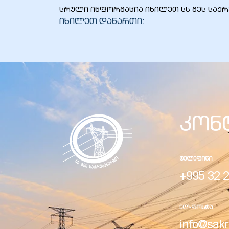
სრული ინფორმაცია იხილეთ სს გეს საქ
იხილეთ დანართი:
კონ
ᲢᲔᲚᲔᲤᲘᲜᲘ
+995 32 2
ᲔᲚ-ᲤᲝᲡᲢᲐ
info@sakr