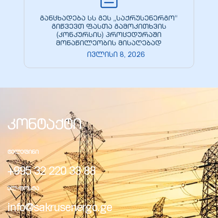
განცხადება სს გეს „საქრუსენერგო“
გიწვევთ ფასთა გამოკითხვის
(კონკურსის) პროცედურაში
მონაწილეობის მისაღებად
ივლისი 8, 2026
კონტაქტი
ი
ᲢᲔᲚᲔᲤᲘᲜᲘ
ია
+995 32 220 33 88
ტები
ᲔᲚ-ᲤᲝᲡᲢᲐ
info@sakrusenergo.ge
აზები