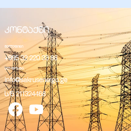
კონტაქტი
ᲢᲔᲚᲔᲤᲘᲜᲘ
+995 32 220 33 88
ᲔᲚ-ᲤᲝᲡᲢᲐ
info@sakrusenergo.ge
ს/ნ 211324468