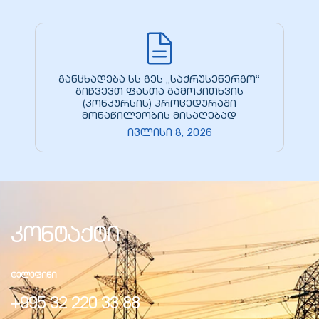
განცხადება სს გეს „საქრუსენერგო“
გიწვევთ ფასთა გამოკითხვის
(კონკურსის) პროცედურაში
მონაწილეობის მისაღებად
ივლისი 8, 2026
კონტაქტი
ᲢᲔᲚᲔᲤᲘᲜᲘ
+995 32 220 33 88