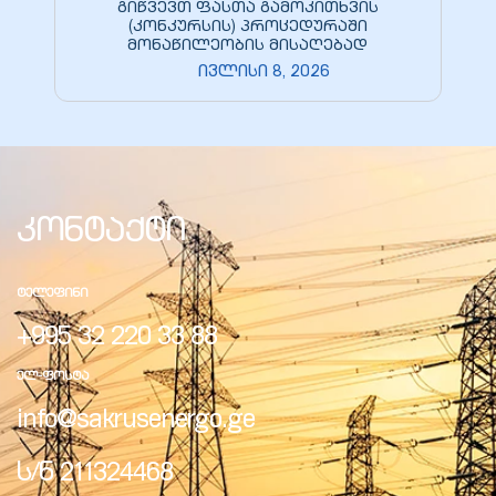
გიწვევთ ფასთა გამოკითხვის
(კონკურსის) პროცედურაში
მონაწილეობის მისაღებად
ივლისი 8, 2026
კონტაქტი
ᲢᲔᲚᲔᲤᲘᲜᲘ
+995 32 220 33 88
ᲔᲚ-ᲤᲝᲡᲢᲐ
info@sakrusenergo.ge
ს/ნ 211324468