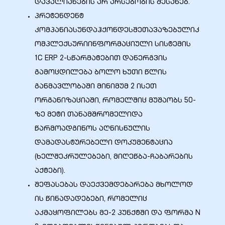
დავალიანების არ არსებობის შესახებ.
პრეტენდენტ
ა
კომპანიასუნდაჰქონდესშეთავაზებულიკ
ომპლექსურიინფორმაციული სისტემის
მა
1C ERP 2-სწარმატებით დანერგვის
გამოცდილება ბოლო ხუთი წლის
განმავლობაში მინიმუმ 2 ისეთ
ორგანიზაციაში, რომელშიც მუშაობს 50-
ზე მეტი თანამშრომელიდა
ა
წარმოადგინოს აღნისნულის
დამადასტურებელი დოკუმენტაცია
ემი
(ხელშეკრულებები, მიღეწბა-ჩაბარების
ს
აქტები).
შეფასებას დაექვემდებარება მხოლოდ
ის წინადადებები, რომელიც
აკმაყოფილებს მე-2 პუნქტში და ფორმა N