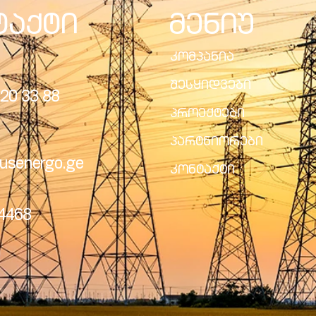
ტაქტი
მენიუ
კომპანია
შესყიდვები
20 33 88
პროექტები
პარტნიორები
usenergo.ge
კონტაქტი
24468