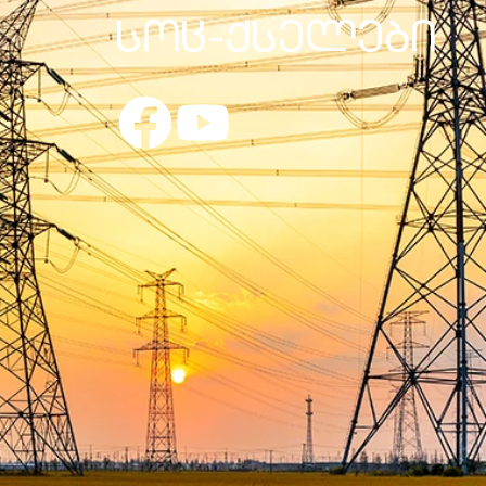
სოც-ქსელები