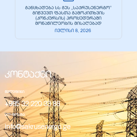
განცხადება სს გეს „საქრუსენერგო“
გიწვევთ ფასთა გამოკითხვის
(კონკურსის) პროცედურაში
მონაწილეობის მისაღებად
ივლისი 8, 2026
კონტაქტი
ᲢᲔᲚᲔᲤᲘᲜᲘ
+995 32 220 33 88
ᲔᲚ-ᲤᲝᲡᲢᲐ
info@sakrusenergo.ge