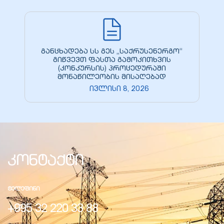
განცხადება სს გეს „საქრუსენერგო“
გიწვევთ ფასთა გამოკითხვის
(კონკურსის) პროცედურაში
მონაწილეობის მისაღებად
ივლისი 8, 2026
კონტაქტი
ᲢᲔᲚᲔᲤᲘᲜᲘ
+995 32 220 33 88