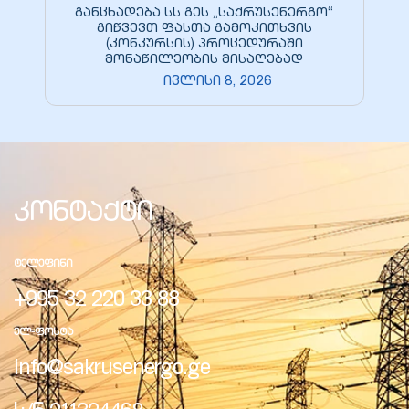
განცხადება სს გეს „საქრუსენერგო“
გიწვევთ ფასთა გამოკითხვის
(კონკურსის) პროცედურაში
მონაწილეობის მისაღებად
ივლისი 8, 2026
კონტაქტი
ᲢᲔᲚᲔᲤᲘᲜᲘ
+995 32 220 33 88
ᲔᲚ-ᲤᲝᲡᲢᲐ
info@sakrusenergo.ge