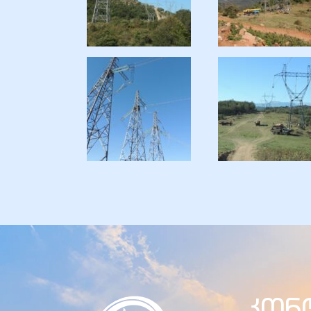
ელი“
ნდა –