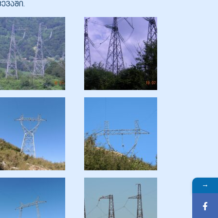
ევაში.
→