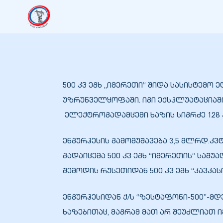
იანი
იანი
500 კვ ეგხ „იმერეთი“ შიდა სასისტემ
იანი
უზრუნველყოფაში. იგი ექსპლუატაციაში 
ელექტროგადამცემი ხაზის სიგრძე 128 კმ
იანი
ენგურჰესის გამომუშავება 3,5 მლრდ.კვ
გადაიცემა 500 კვ ეგხ “იმერეთის” სა
შემოდის რუსეთიდან
500 კვ ეგხ “კავკა
იანი
ენგურჰესიდან ქ/ს “ზესტაფონი-500”-მ
ხაზებითაც, მაგრამ მათ არ შეუძლიათ
იანი