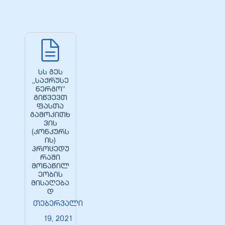
სს გეს
„საქრუსე
ნერგო“
გიწვევთ
ფასთა
გამოკითხ
ვის
(კონკურს
ის)
ი
პროცედუ
რაში
მონაწილ
ია
ეობის
მისაღება
დ
ტები
თებერვალი
19, 2021
აზები