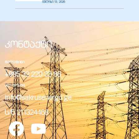
ივლისი 13, 2026
ელი“
კონტაქტი
ნდა –
ᲢᲔᲚᲔᲤᲘᲜᲘ
+995 32 220 33 88
ᲔᲚ-ᲤᲝᲡᲢᲐ
info@sakrusenergo.ge
ს/ნ 211324468