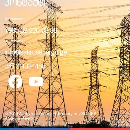
კონტაქტი
ᲢᲔᲚᲔᲤᲘᲜᲘ
+995 32 220 33 88
ობა
ᲔᲚ-ᲤᲝᲡᲢᲐ
info@sakrusenergo.ge
ს/ნ 211324468
ობები
© 2019 All Rights Reserved. Propery of JSC UES
SAKRUSENERGO