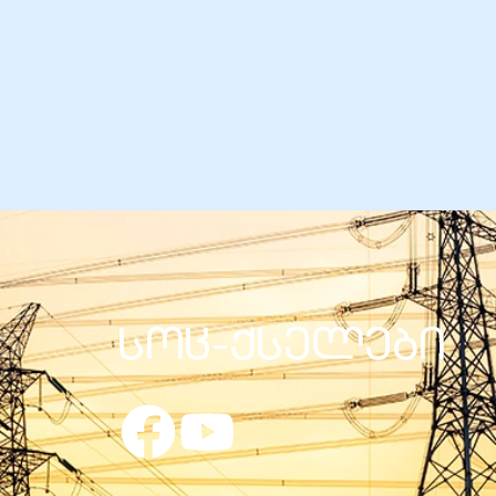
სოც-ქსელები