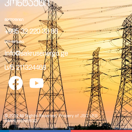
კონტაქტი
ᲢᲔᲚᲔᲤᲘᲜᲘ
+995 32 220 33 88
ელი“
ᲔᲚ-ᲤᲝᲡᲢᲐ
info@sakrusenergo.ge
ნდა –
ს/ნ 211324468
© 2019 All Rights Reserved. Propery of JSC UES
SAKRUSENERGO