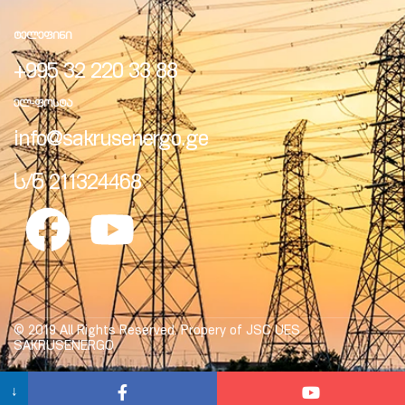
ᲢᲔᲚᲔᲤᲘᲜᲘ
+995 32 220 33 88
ᲔᲚ-ᲤᲝᲡᲢᲐ
ელი“
info@sakrusenergo.ge
ნდა –
ს/ნ 211324468
© 2019 All Rights Reserved. Propery of JSC UES
SAKRUSENERGO
↓