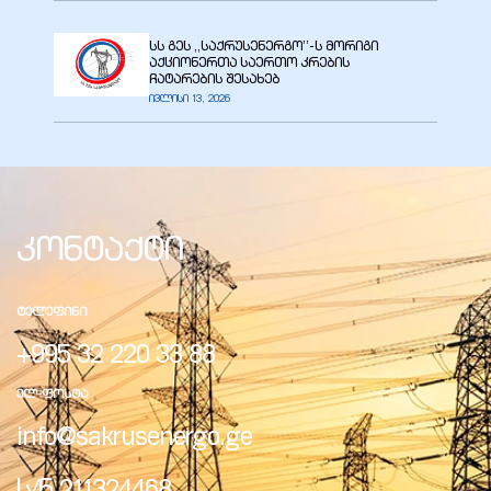
სს გეს ,,საქრუსენერგო’’-ს მორიგი
აქციონერთა საერთო კრების
ჩატარების შესახებ
ივლისი 13, 2026
ელი“
ნდა –
კონტაქტი
ᲢᲔᲚᲔᲤᲘᲜᲘ
+995 32 220 33 88
ᲔᲚ-ᲤᲝᲡᲢᲐ
info@sakrusenergo.ge