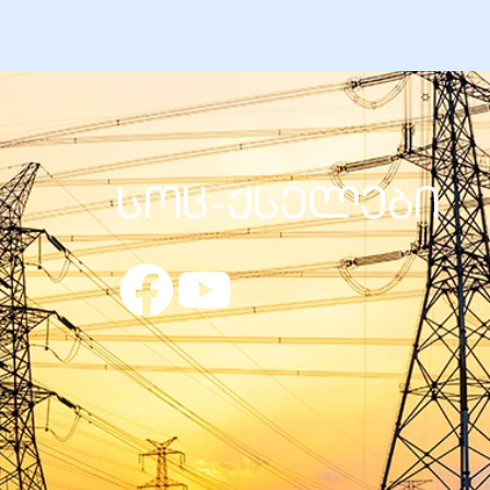
სოც-ქსელები