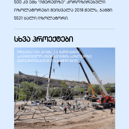
500 კვ ეგხ “იმერეთზე“ კოროზირებული
იზოლატორები შეიცვალა 2018 წელს, ჯამში
5521 ცალი იზოლატორი.
ალი
სხვა პროექტები
ორჯაჭვა 330 კვ ეგხ „1,2 გარდაბნის“
და
საქართველო-აზერბაიჯანის საზღვარზე
ეგ
გადაერთებასთან დაკავშირებით
ი