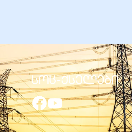
სოც-ქსელები