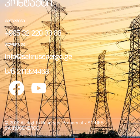
კონტაქტი
ᲢᲔᲚᲔᲤᲘᲜᲘ
+995 32 220 33 88
ᲔᲚ-ᲤᲝᲡᲢᲐ
info@sakrusenergo.ge
ს/ნ 211324468
© 2019 All Rights Reserved. Propery of JSC UES
SAKRUSENERGO